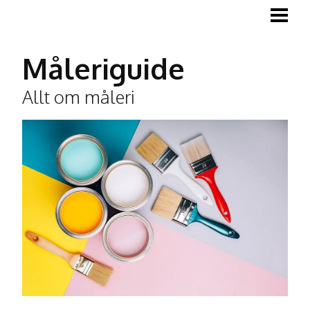
MÅLA
MÅLA TRÄGOLV
Måleriguide
MÅLA LISTER
Allt om måleri
TAPETSERA
BLOGG