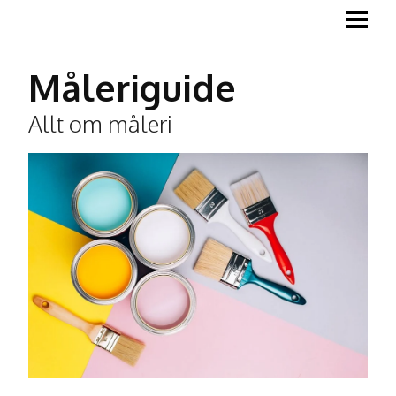
MÅLA
MÅLA TRÄGOLV
Måleriguide
MÅLA LISTER
Allt om måleri
TAPETSERA
BLOGG