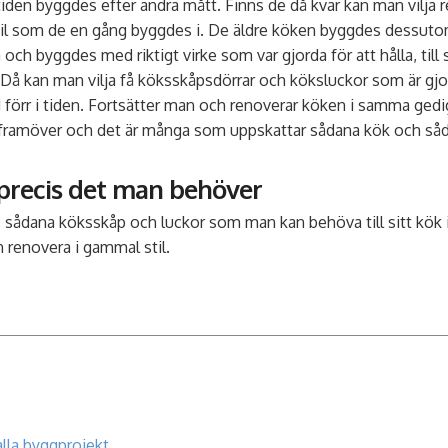
tiden byggdes efter andra mått. Finns de då kvar kan man vilja
il som de en gång byggdes i. De äldre köken byggdes dessutom f
och byggdes med riktigt virke som var gjorda för att hålla, til
r. Då kan man vilja få köksskåpsdörrar och köksluckor som är gj
förr i tiden. Fortsätter man och renoverar köken i samma gedig
d framöver och det är många som uppskattar sådana kök och så
precis det man behöver
 sådana köksskåp och luckor som man kan behöva till sitt kök i 
renovera i gammal stil.
alla byggprojekt