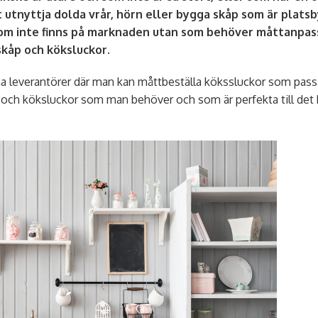
 utnyttja dolda vrår, hörn eller bygga skåp som är plat
som inte finns på marknaden utan som behöver måttanpas
kåp och köksluckor.
na leverantörer där man kan måttbeställa kökssluckor som passar
r och köksluckor som man behöver och som är perfekta till det 