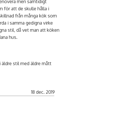
 renovera men samtidigt
ör att de skulle hålla i
l skillnad från många kök som
orda i samma gedigna virke
na stil, då vet man att köken
dana hus.
äldre stil med äldre mått
18 dec. 2019