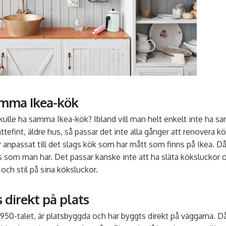
samma Ikea-kök
a skulle ha samma Ikea-kök? Ibland vill man helt enkelt inte ha 
ättefint, äldre hus, så passar det inte alla gånger att renovera
är anpassat till det slags kök som har mått som finns på Ikea.
us som man har. Det passar kanske inte att ha släta köksluckor
 och stil på sina köksluckor.
 direkt på plats
1950-talet, är platsbyggda och har byggts direkt på väggarna. D