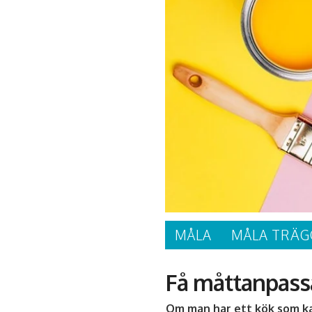
MÅLA
MÅLA TRÄG
Få måttanpass
Om man har ett kök som kan