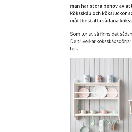
man har stora behov av att
köksskåp och köksluckor 
måttbeställa sådana kökss
Som tur är, så finns det såda
De tillverkar köksskåpsdörra
hus.