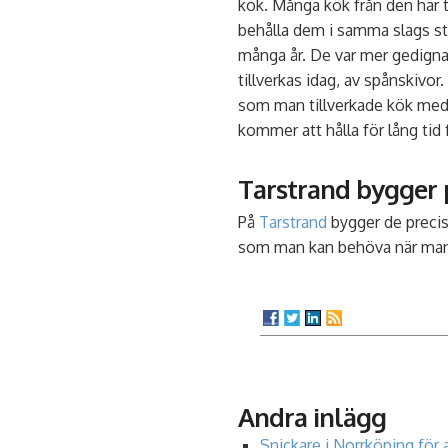
kök. Många kök från den här 
behålla dem i samma slags st
många år. De var mer gedigna 
tillverkas idag, av spånskivo
som man tillverkade kök med 
kommer att hålla för lång ti
Tarstrand bygger 
På
Tarstrand
bygger de precis
som man kan behöva när man 
Andra inlägg
Snickare i Norrköping för 