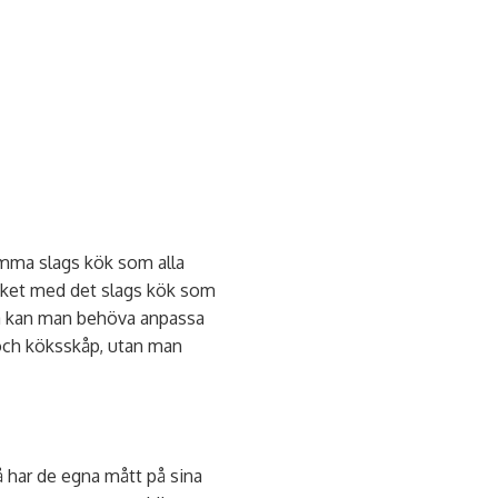
samma slags kök som alla
 köket med det slags kök som
 Då kan man behöva anpassa
 och köksskåp, utan man
å har de egna mått på sina