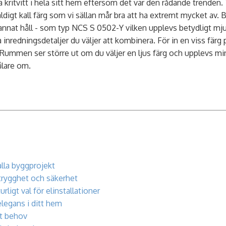
a kritvitt i hela sitt hem eftersom det var den rådande trenden.
äldigt kall färg som vi sällan mår bra att ha extremt mycket av. B
nnat håll - som typ NCS S 0502-Y vilken upplevs betydligt mjukar
 inredningsdetaljer du väljer att kombinera. För in en viss färg
 Rummen ser större ut om du väljer en ljus färg och upplevs mi
ålare om.
alla byggprojekt
trygghet och säkerhet
urligt val för elinstallationer
elegans i ditt hem
itt behov