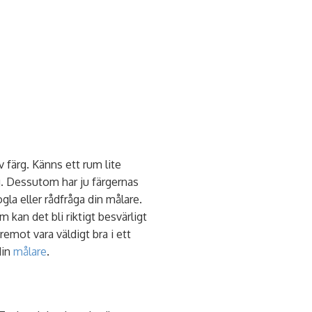
färg. Känns ett rum lite
g. Dessutom har ju färgernas
la eller rådfråga din målare.
m kan det bli riktigt besvärligt
remot vara väldigt bra i ett
din
målare
.