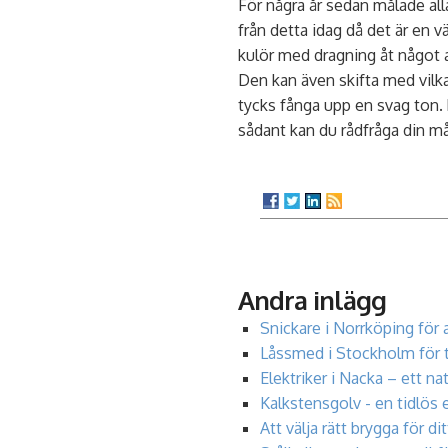
För några år sedan målade all
från detta idag då det är en v
kulör med dragning åt något a
Den kan även skifta med vilka
tycks fånga upp en svag ton.
sådant kan du rådfråga din m
Andra inlägg
Snickare i Norrköping för 
Låssmed i Stockholm för 
Elektriker i Nacka – ett nat
Kalkstensgolv - en tidlös 
Att välja rätt brygga för d