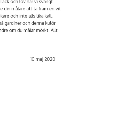
 Tack och lov har vi svängt
e din målare att ta fram en vit
e och inte alls lika kall.
 på gardiner och denna kulör
ndre om du målar mörkt. Allt
10 maj 2020