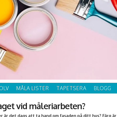
OLV
MÅLA LISTER
TAPETSERA
BLOGG
aget vid måleriarbeten?
r är det dags att ta hand om fasaden på ditt hus? Färg är