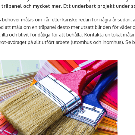
 träpanel och mycket mer. Ett underbart projekt under 
s behöver målas om i år, eller kanske redan för några år sedan, 
ed att måla om en träpanel desto mer utsatt blir den för väder o
t illa och blivit för dåliga för att behålla. Kontakta en lokal mål
rot-avdraget på allt utfört arbete (utomhus och inomhus). Se bar