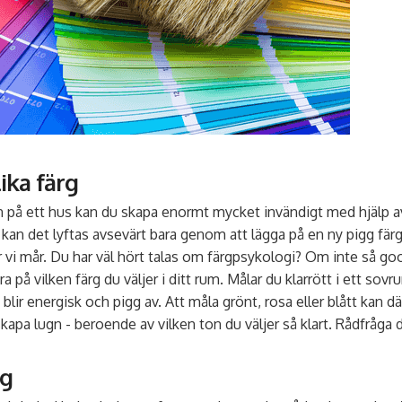
ika färg
på ett hus kan du skapa enormt mycket invändigt med hjälp av 
 kan det lyftas avsevärt bara genom att lägga på en ny pigg fär
 vi mår. Du har väl hört talas om färgpsykologi? Om inte så goog
a på vilken färg du väljer i ditt rum. Målar du klarrött i ett sovru
 blir energisk och pigg av. Att måla grönt, rosa eller blått kan dä
skapa lugn - beroende av vilken ton du väljer så klart. Rådfråga 
rg