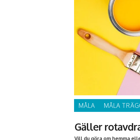
MÅLA
MÅLA TRÄG
Gäller rotavdr
Vill du göra om hemma elle