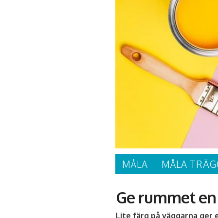
MÅLA
MÅLA TRÄG
Ge rummet en 
Lite färg på väggarna ger e