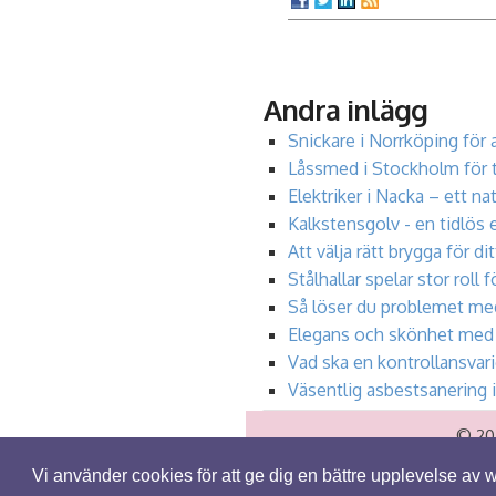
Andra inlägg
Snickare i Norrköping för 
Låssmed i Stockholm för 
Elektriker i Nacka – ett nat
Kalkstensgolv - en tidlös 
Att välja rätt brygga för d
Stålhallar spelar stor roll f
Så löser du problemet me
Elegans och skönhet med 
Vad ska en kontrollansvari
Väsentlig asbestsanering i
© 202
Vi använder cookies för att ge dig en bättre upplevelse av