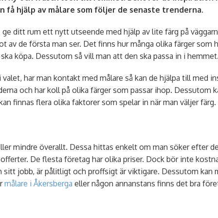
 få hjälp av målare som följer de senaste trenderna.
- ge ditt rum ett nytt utseende med hjälp av lite färg på väggar
ot av de första man ser. Det finns hur många olika färger som he
n ska köpa. Dessutom så vill man att den ska passa in i hemmet
valet, har man kontakt med målare så kan de hjälpa till med in
derna och har koll på olika färger som passar ihop. Dessutom k
kan finnas flera olika faktorer som spelar in när man väljer färg.
eller mindre överallt. Dessa hittas enkelt om man söker efter de
få offerter. De flesta företag har olika priser. Dock bör inte kos
 sitt jobb, är pålitligt och proffsigt är viktigare. Dessutom kan
ar
målare i Åkersberga
eller någon annanstans finns det bra föret