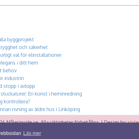
alla byggprojekt
trygghet och säkerhet
urligt val för elinstallationer
elegans i ditt hem
itt behov
ör industrin
d stopp i avlopp
stuckaturer: En konst i heminredning
g kontrollera?
nnan rivning av äldre hus i Linköping
6 Måleriguide.se. Alla rättigheter förbehållna. | Design by:
style
 webbsidan
Läs mer