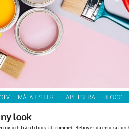
OLV
MÅLA LISTER
TAPETSERA
BLOGG
ny look
n ny och fräsch look till rummet. Behöver du inspiration h