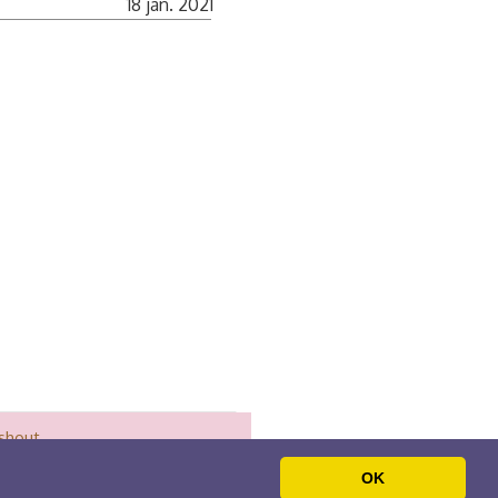
18 jan. 2021
shout
OK