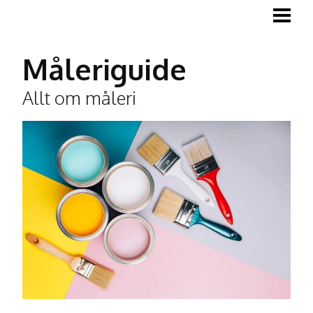
MÅLA
MÅLA TRÄGOLV
Måleriguide
MÅLA LISTER
Allt om måleri
TAPETSERA
BLOGG