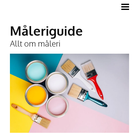
MÅLA
MÅLA TRÄGOLV
Måleriguide
MÅLA LISTER
Allt om måleri
TAPETSERA
BLOGG