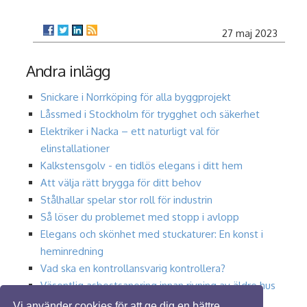
27 maj 2023
Andra inlägg
Snickare i Norrköping för alla byggprojekt
Låssmed i Stockholm för trygghet och säkerhet
Elektriker i Nacka – ett naturligt val för
elinstallationer
Kalkstensgolv - en tidlös elegans i ditt hem
Att välja rätt brygga för ditt behov
Stålhallar spelar stor roll för industrin
Så löser du problemet med stopp i avlopp
Elegans och skönhet med stuckaturer: En konst i
heminredning
Vad ska en kontrollansvarig kontrollera?
Väsentlig asbestsanering innan rivning av äldre hus
i Linköping
Vi använder cookies för att ge dig en bättre