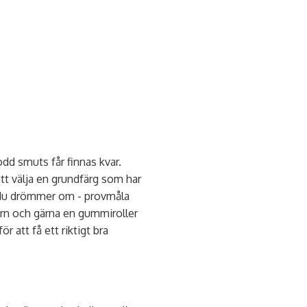
rodd smuts får finnas kvar.
tt välja en grundfärg som har
ör du drömmer om - provmåla
hörn och gärna en gummiroller
r att få ett riktigt bra