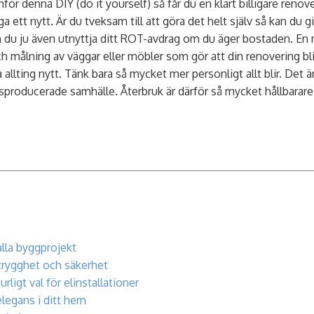
ör denna DIY (do it yourself) så får du en klart billigare renov
ga ett nytt. Är du tveksam till att göra det helt själv så kan du 
n du ju även utnyttja ditt ROT-avdrag om du äger bostaden. En
ch målning av väggar eller möbler som gör att din renovering b
llting nytt. Tänk bara så mycket mer personligt allt blir. Det är 
sproducerade samhälle. Återbruk är därför så mycket hållbarare
alla byggprojekt
trygghet och säkerhet
urligt val för elinstallationer
elegans i ditt hem