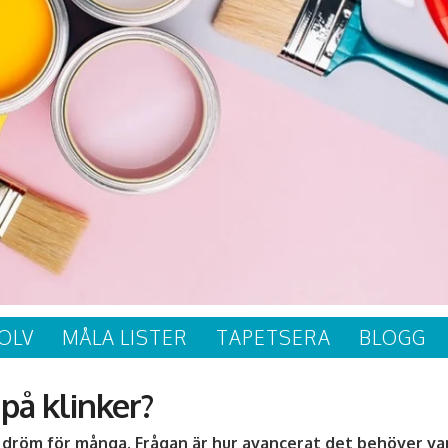
OLV
MÅLA LISTER
TAPETSERA
BLOGG
på klinker?
dröm för många. Frågan är hur avancerat det behöver var