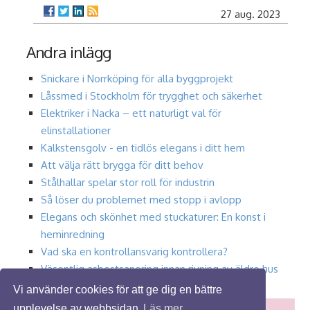
27 aug. 2023
Andra inlägg
Snickare i Norrköping för alla byggprojekt
Låssmed i Stockholm för trygghet och säkerhet
Elektriker i Nacka – ett naturligt val för
elinstallationer
Kalkstensgolv - en tidlös elegans i ditt hem
Att välja rätt brygga för ditt behov
Stålhallar spelar stor roll för industrin
Så löser du problemet med stopp i avlopp
Elegans och skönhet med stuckaturer: En konst i
heminredning
Vad ska en kontrollansvarig kontrollera?
Väsentlig asbestsanering innan rivning av äldre hus
i Linköping
Vi använder cookies för att ge dig en bättre
upplevelse av webbsidan
Läs mer