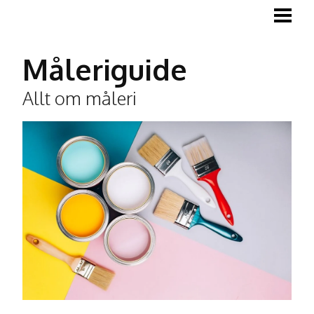
MÅLA
MÅLA TRÄGOLV
Måleriguide
MÅLA LISTER
Allt om måleri
TAPETSERA
BLOGG