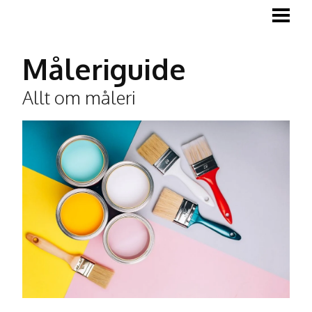
MÅLA
MÅLA TRÄGOLV
Måleriguide
MÅLA LISTER
Allt om måleri
TAPETSERA
BLOGG