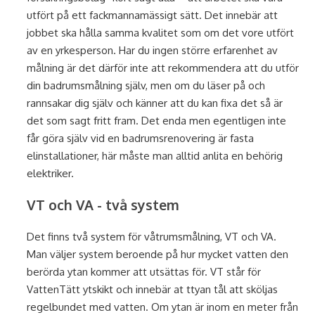
utfört på ett fackmannamässigt sätt. Det innebär att
jobbet ska hålla samma kvalitet som om det vore utfört
av en yrkesperson. Har du ingen större erfarenhet av
målning är det därför inte att rekommendera att du utför
din badrumsmålning själv, men om du läser på och
rannsakar dig själv och känner att du kan fixa det så är
det som sagt fritt fram. Det enda men egentligen inte
får göra själv vid en badrumsrenovering är fasta
elinstallationer, här måste man alltid anlita en behörig
elektriker.
VT och VA - två system
Det finns två system för våtrumsmålning, VT och VA.
Man väljer system beroende på hur mycket vatten den
berörda ytan kommer att utsättas för. VT står för
VattenTätt ytskikt och innebär at ttyan tål att sköljas
regelbundet med vatten. Om ytan är inom en meter från