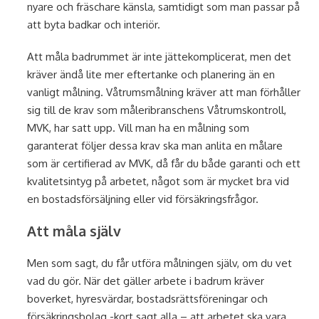
nyare och fräschare känsla, samtidigt som man passar på
att byta badkar och interiör.
Att måla badrummet är inte jättekomplicerat, men det
kräver ändå lite mer eftertanke och planering än en
vanligt målning. Våtrumsmålning kräver att man förhåller
sig till de krav som måleribranschens Våtrumskontroll,
MVK, har satt upp. Vill man ha en målning som
garanterat följer dessa krav ska man anlita en målare
som är certifierad av MVK, då får du både garanti och ett
kvalitetsintyg på arbetet, något som är mycket bra vid
en bostadsförsäljning eller vid försäkringsfrågor.
Att måla själv
Men som sagt, du får utföra målningen själv, om du vet
vad du gör. När det gäller arbete i badrum kräver
boverket, hyresvärdar, bostadsrättsföreningar och
försäkringsbolag -kort sagt alla – att arbetet ska vara