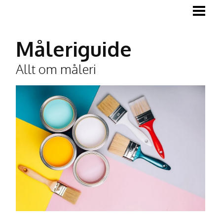
MÅLA
MÅLA TRÄGOLV
Måleriguide
MÅLA LISTER
Allt om måleri
TAPETSERA
BLOGG