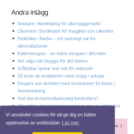
Andra inlägg
Snickare i Norrköping för alla byggprojekt
Låssmed i Stockholm för trygghet och säkerhet
Elektriker i Nacka – ett naturligt val för
elinstallationer
Kalkstensgolv - en tidlös elegans i ditt hem
Att välja rätt brygga för ditt behov
Stålhallar spelar stor roll för industrin
Så löser du problemet med stopp i avlopp
Elegans och skönhet med stuckaturer: En konst i
heminredning
Vad ska en kontrollansvarig kontrollera?
Väsentlig asbestsanering innan rivning av äldre hus
i Linköping
Vi använder cookies för att ge dig en bättre
upplevelse av webbsidan
Läs mer
© 2026 Måleriguide.se. Alla rättigheter förbehållna. |
Design by:
styleshout