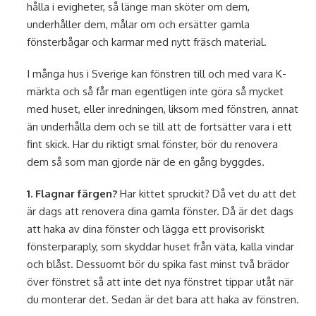
hålla i evigheter, så länge man sköter om dem,
underhåller dem, målar om och ersätter gamla
fönsterbågar och karmar med nytt fräsch material.
I många hus i Sverige kan fönstren till och med vara K-
märkta och så får man egentligen inte göra så mycket
med huset, eller inredningen, liksom med fönstren, annat
än underhålla dem och se till att de fortsätter vara i ett
fint skick. Har du riktigt smal fönster, bör du renovera
dem så som man gjorde när de en gång byggdes.
1. Flagnar färgen?
Har kittet spruckit? Då vet du att det
är dags att renovera dina gamla fönster. Då är det dags
att haka av dina fönster och lägga ett provisoriskt
fönsterparaply, som skyddar huset från väta, kalla vindar
och blåst. Dessuomt bör du spika fast minst två brädor
över fönstret så att inte det nya fönstret tippar utåt när
du monterar det. Sedan är det bara att haka av fönstren.