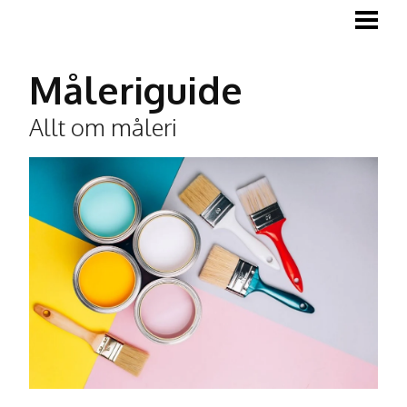
MÅLA
MÅLA TRÄGOLV
Måleriguide
MÅLA LISTER
Allt om måleri
TAPETSERA
BLOGG