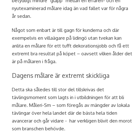
betydligt mindre ”glapp” mellan en erfaren- och en
nyutexaminerad målare idag än vad fallet var för några
år sedan.
Något som enbart är till gagn för kunderna och där
exempelvis en villaägare på lidingö utan tvekan kan
anlita en målare för ett tufft dekorationsjobb och få ett
extremt bra resultat på köpet – oavsett vilken ålder det
är på målaren i fråga.
Dagens målare är extremt skickliga
Detta ska således till stor del tillskrivas det
tävlingsmoment som lagts in i utbildningen för att bli
målare. Måleri-Sm – som föregås av mängder av lokala
tävlingar över hela landet där de bästa hela tiden
avancerar och går vidare - har verkligen blivit den morot
som branschen behövde.