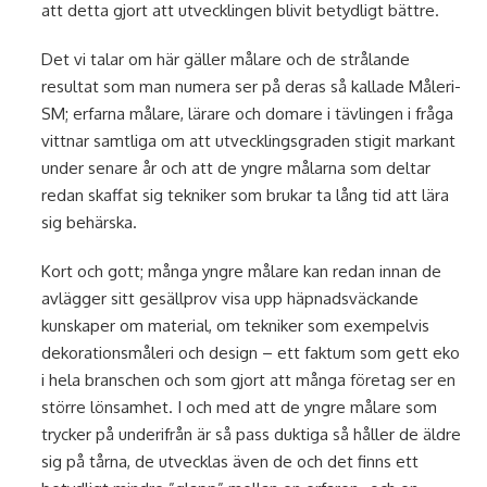
att detta gjort att utvecklingen blivit betydligt bättre.
Det vi talar om här gäller målare och de strålande
resultat som man numera ser på deras så kallade Måleri-
SM; erfarna målare, lärare och domare i tävlingen i fråga
vittnar samtliga om att utvecklingsgraden stigit markant
under senare år och att de yngre målarna som deltar
redan skaffat sig tekniker som brukar ta lång tid att lära
sig behärska.
Kort och gott; många yngre målare kan redan innan de
avlägger sitt gesällprov visa upp häpnadsväckande
kunskaper om material, om tekniker som exempelvis
dekorationsmåleri och design – ett faktum som gett eko
i hela branschen och som gjort att många företag ser en
större lönsamhet. I och med att de yngre målare som
trycker på underifrån är så pass duktiga så håller de äldre
sig på tårna, de utvecklas även de och det finns ett