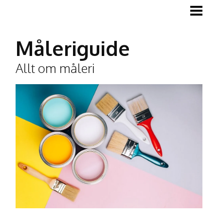
MÅLA
MÅLA TRÄGOLV
Måleriguide
MÅLA LISTER
Allt om måleri
TAPETSERA
BLOGG