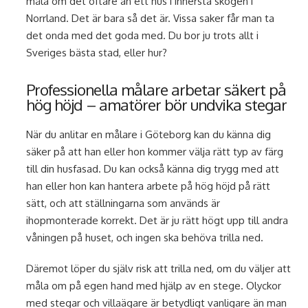
måla om det oftare än ett hus i innersta skogen i
Norrland. Det är bara så det är. Vissa saker får man ta
det onda med det goda med. Du bor ju trots allt i
Sveriges bästa stad, eller hur?
Professionella målare arbetar säkert på
hög höjd – amatörer bör undvika stegar
När du anlitar en målare i Göteborg kan du känna dig
säker på att han eller hon kommer välja rätt typ av färg
till din husfasad. Du kan också känna dig trygg med att
han eller hon kan hantera arbete på hög höjd på rätt
sätt, och att ställningarna som används är
ihopmonterade korrekt. Det är ju rätt högt upp till andra
våningen på huset, och ingen ska behöva trilla ned.
Däremot löper du själv risk att trilla ned, om du väljer att
måla om på egen hand med hjälp av en stege. Olyckor
med stegar och villaägare är betydligt vanligare än man