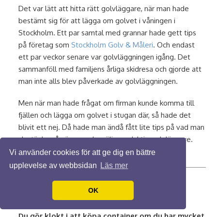
Det var lätt att hitta rätt golvläggare, när man hade
bestämt sig för att lägga om golvet i våningen i
Stockholm. Ett par samtal med grannar hade gett tips
på företag som
Stockholm Golv & Måleri
. Och endast
ett par veckor senare var golvläggningen igång. Det
sammanföll med familjens årliga skidresa och gjorde att
man inte alls blev påverkade av golvläggningen.
Men när man hade frågat om firman kunde komma till
fjällen och lägga om golvet i stugan där, så hade det
blivit ett nej. Då hade man ändå fått lite tips på vad man
ska tänka på när man ska välja en duktig golvläggare.
Som att ta in en offert och titta på referensobjekt.
Vi använder cookies för att ge dig en bättre
upplevelse av webbsidan
Läs mer
Bra att köpa container för lagring
OK
28 feb. 2023
Du gör klokt i att köpa container om du har mycket