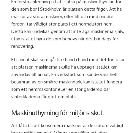
En första anledning till att satsa på maskinuthyrning för
den som bor i Stockholm är platsen detta frigör. Att ha
massor av stora maskiner, eller till och med mindre
fordon, tar väldigt stor plats i ett normalstort hem.
Detta kan undvikas genom att inte äga maskinerna själv,
utan istället hyra de som behövs när det blir dags för
renovering.
Ett annat skäl som går lite hand i hand med det första är
att platsen maskinerna skulle ha upptagit istället kan
användas till annat. En verkstad, som kunde vara helt
belamrad av en smärre maskinpark, kan istället fungera
som ett hemmakontor eller en stor garderob där
vinterkläderna får gott om plats.
Maskinuthyrning för miljöns skull
Att låta bli att konsumera maskiner är dessutom väldigt
bra ur miljösynpunkt. Många som väljer att köpa