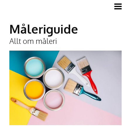
MÅLA
MÅLA TRÄGOLV
Måleriguide
MÅLA LISTER
Allt om måleri
TAPETSERA
BLOGG